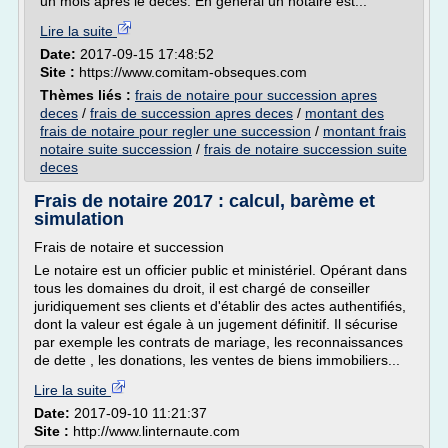
un mois après le décès. En général un notaire est...
Lire la suite
Date:
2017-09-15 17:48:52
Site :
https://www.comitam-obseques.com
Thèmes liés :
frais de notaire pour succession apres
deces
/
frais de succession apres deces
/
montant des
frais de notaire pour regler une succession
/
montant frais
notaire suite succession
/
frais de notaire succession suite
deces
Frais de notaire 2017 : calcul, barème et
simulation
Frais de notaire et succession
Le notaire est un officier public et ministériel. Opérant dans
tous les domaines du droit, il est chargé de conseiller
juridiquement ses clients et d'établir des actes authentifiés,
dont la valeur est égale à un jugement définitif. Il sécurise
par exemple les contrats de mariage, les reconnaissances
de dette , les donations, les ventes de biens immobiliers...
Lire la suite
Date:
2017-09-10 11:21:37
Site :
http://www.linternaute.com