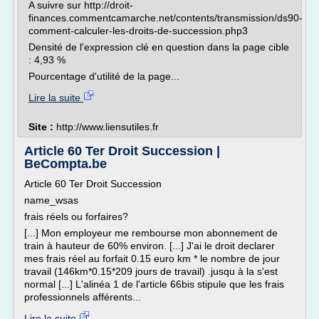
A suivre sur http://droit-
finances.commentcamarche.net/contents/transmission/ds90-
comment-calculer-les-droits-de-succession.php3
Densité de l'expression clé en question dans la page cible
: 4,93 %
Pourcentage d'utilité de la page...
Lire la suite
Site :
http://www.liensutiles.fr
Article 60 Ter Droit Succession |
BeCompta.be
Article 60 Ter Droit Succession
name_wsas
frais réels ou forfaires?
[...] Mon employeur me rembourse mon abonnement de
train à hauteur de 60% environ. [...] J'ai le droit declarer
mes frais réel au forfait 0.15 euro km * le nombre de jour
travail (146km*0.15*209 jours de travail) .jusqu à la s'est
normal [...] L'alinéa 1 de l'article 66bis stipule que les frais
professionnels afférents...
Lire la suite