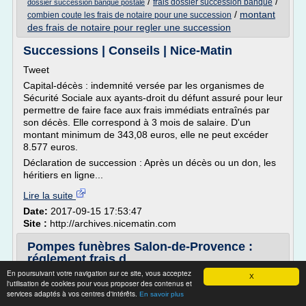
/
/
frais dossier succession banque
dossier succession banque postale
/
montant
combien coute les frais de notaire pour une succession
des frais de notaire pour regler une succession
Successions | Conseils | Nice-Matin
Tweet
Capital-décès : indemnité versée par les organismes de
Sécurité Sociale aux ayants-droit du défunt assuré pour leur
permettre de faire face aux frais immédiats entraînés par
son décès. Elle correspond à 3 mois de salaire. D'un
montant minimum de 343,08 euros, elle ne peut excéder
8.577 euros.
Déclaration de succession : Après un décès ou un don, les
héritiers en ligne...
Lire la suite
Date:
2017-09-15 17:53:47
Site :
http://archives.nicematin.com
Pompes funèbres Salon-de-Provence :
réglement frais d ...
En poursuivant votre navigation sur ce site, vous acceptez
Réglement des frais d'obsèques
X
l'utilisation de cookies pour vous proposer des contenus et
services adaptés à vos centres d'intérêts.
Mon compte est-il bloqué avec la mort de mon conjoint ?
En savoir plus