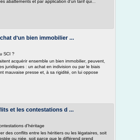
s abattements et par application d'un tarif qui...
chat d'un bien immobilier ...
ou SCI ?
itent acquérir ensemble un bien immobilier, peuvent,
es juridiques : un achat en indivision ou par le biais
ent mauvaise presse et, à sa rigidité, on lui oppose
its et les contestations d ...
contestations d'héritage
es conflits entre les héritiers ou les légataires, soit
estée ou niée, soit parce que le différend prend