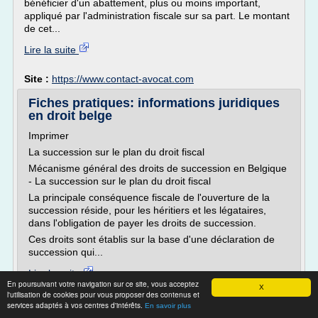
bénéficier d'un abattement, plus ou moins important,
appliqué par l'administration fiscale sur sa part. Le montant
de cet...
Lire la suite
Site :
https://www.contact-avocat.com
Fiches pratiques: informations juridiques
en droit belge
Imprimer
La succession sur le plan du droit fiscal
Mécanisme général des droits de succession en Belgique
- La succession sur le plan du droit fiscal
La principale conséquence fiscale de l'ouverture de la
succession réside, pour les héritiers et les légataires,
dans l'obligation de payer les droits de succession.
Ces droits sont établis sur la base d'une déclaration de
succession qui...
Lire la suite
En poursuivant votre navigation sur ce site, vous acceptez
X
l'utilisation de cookies pour vous proposer des contenus et
Site :
http://www.droitbelge.be
services adaptés à vos centres d'intérêts.
En savoir plus