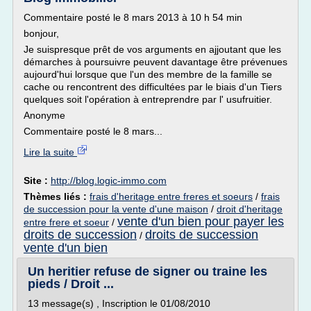
Commentaire posté le 8 mars 2013 à 10 h 54 min
bonjour,
Je suispresque prêt de vos arguments en ajjoutant que les
démarches à poursuivre peuvent davantage être prévenues
aujourd'hui lorsque que l'un des membre de la famille se
cache ou rencontrent des difficultées par le biais d'un Tiers
quelques soit l'opération à entreprendre par l' usufruitier.
Anonyme
Commentaire posté le 8 mars...
Lire la suite
Site :
http://blog.logic-immo.com
Thèmes liés :
frais d'heritage entre freres et soeurs
/
frais
de succession pour la vente d'une maison
/
droit d'heritage
vente d'un bien pour payer les
entre frere et soeur
/
droits de succession
droits de succession
/
vente d'un bien
Un heritier refuse de signer ou traine les
pieds / Droit ...
13 message(s) , Inscription le 01/08/2010