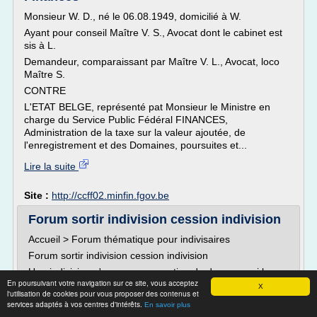
Monsieur W. D., né le 06.08.1949, domicilié à W.
Ayant pour conseil Maître V. S., Avocat dont le cabinet est
sis à L.
Demandeur, comparaissant par Maître V. L., Avocat, loco
Maître S.
CONTRE
L'ETAT BELGE, représenté pat Monsieur le Ministre en
charge du Service Public Fédéral FINANCES,
Administration de la taxe sur la valeur ajoutée, de
l'enregistrement et des Domaines, poursuites et...
Lire la suite
Site :
http://ccff02.minfin.fgov.be
Forum sortir indivision cession indivision
Accueil > Forum thématique pour indivisaires
Forum sortir indivision cession indivision
Une indivision n'a pas pour vocation de durer, aussi la
En poursuivant votre navigation sur ce site, vous acceptez
sortie d'une indivision est plus facile que de sortir d'une
X
l'utilisation de cookies pour vous proposer des contenus et
SCI.
services adaptés à vos centres d'intérêts.
En savoir plus
Ce forum est destiné à recevoir toutes vos questions et