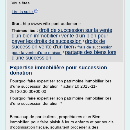
Vous êtes...
Lire la suite
Site :
http://www.ville-pont-audemer.fr
droit de succession sur la vente
Thèmes liés :
d'un bien immobilier
vente d'un bien pour
/
payer les droits de succession
droits de
/
succession vente d'un bien
/
frais de succession
partage des biens lors
pour la vente d'une maison
/
d'une succession
Expertise immobilière pour succession
donation
Pourquoi faire expertiser son patrimoine immobilier lors
d'une succession donation ? admin10 2015-11-
26T20:30:30+00:00
Pourquoi faire expertiser son patrimoine immobilier lors
d'une succession donation ?
Beaucoup de particuliers , propriétaires d'un Bien
immobilier, pour faire plaisir à leurs enfants et par soucis
d'optimisation fiscale, souhaitent procéder à des