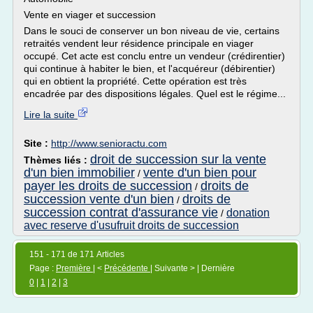
Vente en viager et succession
Dans le souci de conserver un bon niveau de vie, certains
retraités vendent leur résidence principale en viager
occupé. Cet acte est conclu entre un vendeur (crédirentier)
qui continue à habiter le bien, et l'acquéreur (débirentier)
qui en obtient la propriété. Cette opération est très
encadrée par des dispositions légales. Quel est le régime...
Lire la suite
Site :
http://www.senioractu.com
droit de succession sur la vente
Thèmes liés :
d'un bien immobilier
vente d'un bien pour
/
payer les droits de succession
droits de
/
succession vente d'un bien
droits de
/
succession contrat d'assurance vie
donation
/
avec reserve d'usufruit droits de succession
151 - 171 de 171 Articles
Page :
Première
| <
Précédente
| Suivante > | Dernière
0
|
1
|
2
|
3