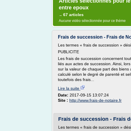
Articles sélectionnés pour le
entre epoux
67 articles
→
Aucune vidéo sélectionnée pour ce thème
Frais de succession - Frais de Not
Les termes « frais de succession » dés
PUBLICITE
Les frais de succession concernent tout
liés aux actes de succession. Ainsi, lor
sur la valeur de chaque part des biens a
calculé selon le degré de parenté et se
toutefois des frais...
Lire la suite
Date:
2017-09-15 13:07:24
Site :
http://www.frais-de-notaire.fr
Frais de succession - Frais de
Les termes « frais de succession » dés