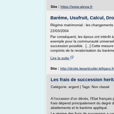
Site :
https://www.alexia.fr
Barème, Usufruit, Calcul, Dro
Régime matrimonial : les changements
22/03/2004
Par conséquent, les époux ont intérêt à
exemple pour la communauté universelle
succession possible. [...] Cette mesure
conjoints de la revalorisation du barème
Lire la suite
Site :
http://droits.leparticulier.lefigaro.fr
Les frais de succession herit
Catégorie: argent | Tags: Non classé
A l'occasion d'un décès, l'Etat françai
frais dépend principalement du degré d
abattements et le barème appliqué.
Le régime des frais de succession a co