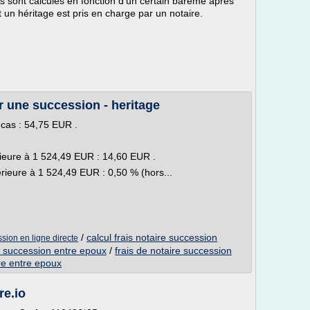
s sont calculés en fonction d'un certain barème après
un héritage est pris en charge par un notaire.
ur une succession - heritage
 cas : 54,75 EUR .
érieure à 1 524,49 EUR : 14,60 EUR .
érieure à 1 524,49 EUR : 0,50 % (hors...
/
calcul frais notaire succession
ssion en ligne directe
e succession entre epoux
/
frais de notaire succession
re entre epoux
re.io