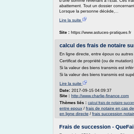
d'une somme revenant à l'Etat. Ces frai
abattement. Tout un dossier concernant 
Lorsque la personne décède,...
Lire la suite
Site :
https://www.astuces-pratiques.fr
calcul des frais de notaire s
En ligne directe, entre époux ou autres
Certificat de propriété (ou de mutation)
Si la valeur des biens transmis est inf
Si la valeur des biens transmis est sup
Lire la suite
Date:
2017-09-15 04:09:37
Site :
http://www.charlie-finance.com
Thèmes liés :
calcul frais de notaire succe
entre epoux
/
frais de notaire en cas d
en ligne directe
/
frais succession notai
Frais de succession - QueFai