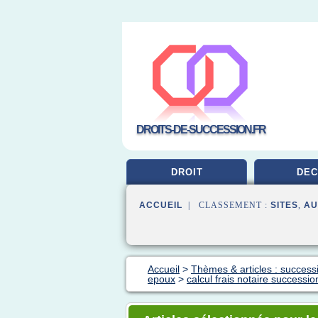
DROITS-DE-SUCCESSION.FR
DROIT
DEC
ACCUEIL
| CLASSEMENT :
SITES
,
AU
Accueil
>
Thèmes & articles : success
epoux
>
calcul frais notaire successi