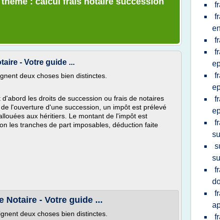
 thème : calcul frais notaire succession
f
f
en
f
f
aire - Votre guide ...
e
f
ignent deux choses bien distinctes.
e
 d'abord les droits de succession ou frais de notaires
f
s de l'ouverture d'une succession, un impôt est prélevé
e
llouées aux héritiers. Le montant de l'impôt est
f
lon les tranches de part imposables, déduction faite
su
s
su
f
do
f
 Notaire - Votre guide ...
ap
ignent deux choses bien distinctes.
f