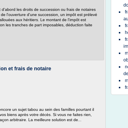
do
 d'abord les droits de succession ou frais de notaires
f
s de l'ouverture d'une succession, un impôt est prélevé
au
allouées aux héritiers. Le montant de l'impôt est
lon les tranches de part imposables, déduction faite
f
h
f
im
m
ob
n
on et frais de notaire
de
m
f
core un sujet tabou au sein des familles pourtant il
vos biens après votre décès. Si vous ne faites rien,
açon arbitraire. La meilleure solution est de...