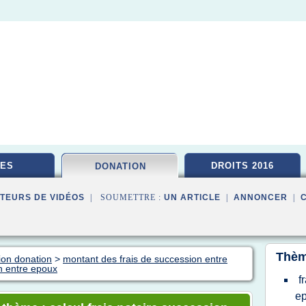
ES
DROITS 2016
DONATION
TEURS DE VIDÉOS
| SOUMETTRE :
UN ARTICLE
|
ANNONCER
|
Thèm
ion donation
>
montant des frais de succession entre
on entre epoux
f
e