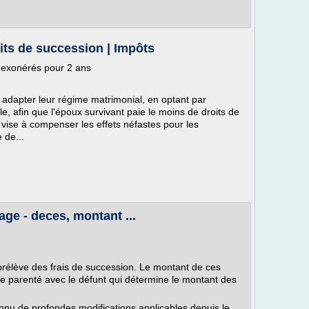
its de succession | Impôts
 exonérés pour 2 ans
 adapter leur régime matrimonial, en optant par
, afin que l'époux survivant paie le moins de droits de
 vise à compenser les effets néfastes pour les
 de...
age - deces, montant ...
s prélève des frais de succession. Le montant de ces
e parenté avec le défunt qui détermine le montant des
nnu de profondes modifications applicables depuis le