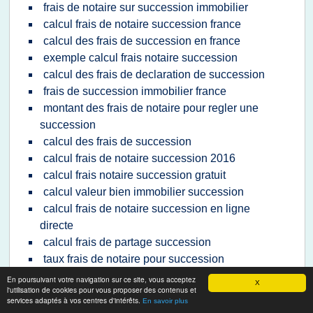
frais de notaire sur succession immobilier
calcul frais de notaire succession france
calcul des frais de succession en france
exemple calcul frais notaire succession
calcul des frais de declaration de succession
frais de succession immobilier france
montant des frais de notaire pour regler une
succession
calcul des frais de succession
calcul frais de notaire succession 2016
calcul frais notaire succession gratuit
calcul valeur bien immobilier succession
calcul frais de notaire succession en ligne
directe
calcul frais de partage succession
taux frais de notaire pour succession
montant abattement frais de succession
En poursuivant votre navigation sur ce site, vous acceptez
X
l'utilisation de cookies pour vous proposer des contenus et
frais de notaire succession en france
services adaptés à vos centres d'intérêts.
En savoir plus