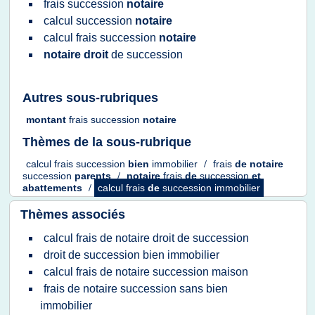
frais succession
notaire
calcul succession
notaire
calcul frais succession
notaire
notaire droit
de
succession
Autres sous-rubriques
montant
frais succession
notaire
Thèmes de la sous-rubrique
calcul frais succession
bien
immobilier
/
frais
de
notaire
succession
parents
/
notaire
frais
de
succession
et
abattements
/
calcul frais
de
succession immobilier
Thèmes associés
calcul frais de notaire droit de succession
droit de succession bien immobilier
calcul frais de notaire succession maison
frais de notaire succession sans bien
immobilier